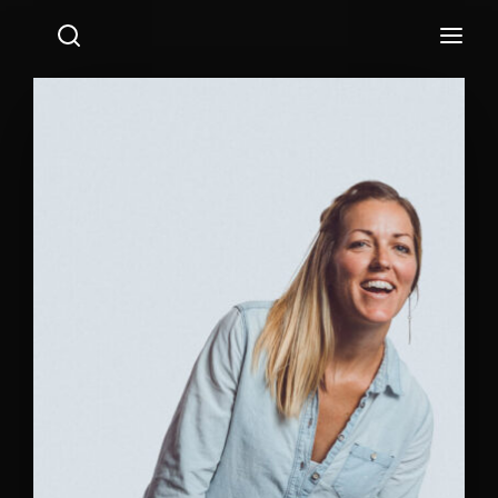
Login
Register
Username or Email Address
Press Enter / Return to begin your search or hit ESC
to close.
Password
SIGN IN
Remember Me