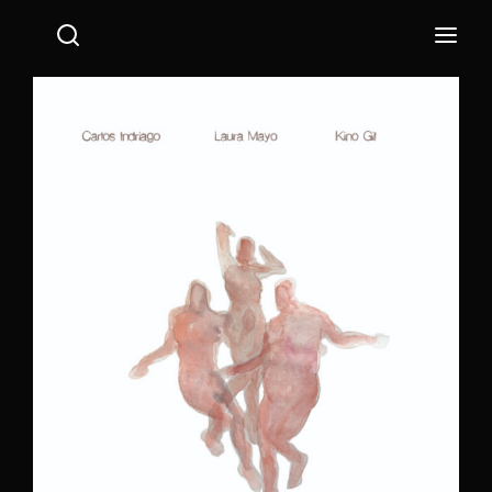
Login
Register
Username or Email Address
Press Enter / Return to begin your search or hit ESC
to close.
Password
SIGN IN
Remember Me