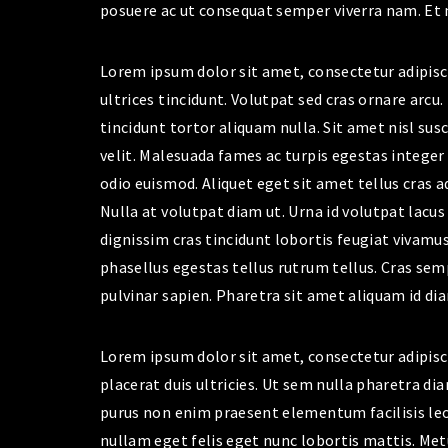
posuere ac ut consequat semper viverra nam. Et 
Lorem ipsum dolor sit amet, consectetur adipisci
ultrices tincidunt. Volutpat sed cras ornare arc
tincidunt tortor aliquam nulla. Sit amet nisl sus
velit. Malesuada fames ac turpis egestas intege
odio euismod. Aliquet eget sit amet tellus cras ad
Nulla at volutpat diam ut. Urna id volutpat lacus
dignissim cras tincidunt lobortis feugiat vivamus
phasellus egestas tellus rutrum tellus. Cras sem
pulvinar sapien. Pharetra sit amet aliquam id di
Lorem ipsum dolor sit amet, consectetur adipisc
placerat duis ultricies. Ut sem nulla pharetra dia
purus non enim praesent elementum facilisis leo.
nullam eget felis eget nunc lobortis mattis. Metu