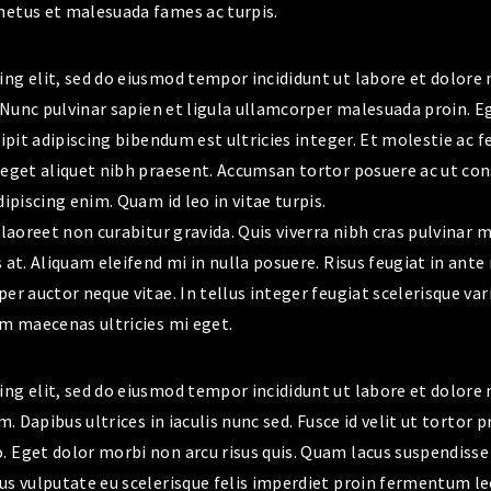
netus et malesuada fames ac turpis.
ng elit, sed do eiusmod tempor incididunt ut labore et dolore 
u. Nunc pulvinar sapien et ligula ullamcorper malesuada proin. E
cipit adipiscing bibendum est ultricies integer. Et molestie ac
r eget aliquet nibh praesent. Accumsan tortor posuere ac ut co
ipiscing enim. Quam id leo in vitae turpis.
 laoreet non curabitur gravida. Quis viverra nibh cras pulvinar 
 at. Aliquam eleifend mi in nulla posuere. Risus feugiat in ante
per auctor neque vitae. In tellus integer feugiat scelerisque v
am maecenas ultricies mi eget.
ing elit, sed do eiusmod tempor incididunt ut labore et dolor
m. Dapibus ultrices in iaculis nunc sed. Fusce id velit ut torto
 Eget dolor morbi non arcu risus quis. Quam lacus suspendisse
s vulputate eu scelerisque felis imperdiet proin fermentum leo 