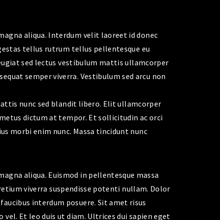
magna aliqua. Interdum velit laoreet id donec
gestas tellus rutrum tellus pellentesque eu
 feugiat sed lectus vestibulum mattis ullamcorper
nsequat semper viverra. Vestibulum sed arcu non
mattis nunc sed blandit libero. Elit ullamcorper
 metus dictum at tempor. Et sollicitudin ac orci
arius morbi enim nunc. Massa tincidunt nunc
e magna aliqua. Euismod in pellentesque massa
r pretium viverra suspendisse potenti nullam. Dolor
 faucibus interdum posuere. Sit amet risus
vel. Et leo duis ut diam. Ultrices dui sapien eget