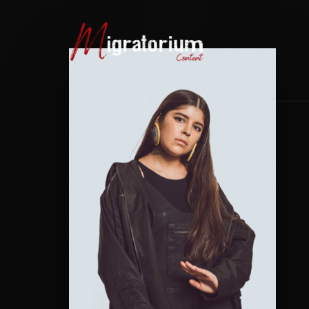
Usernam
Passwo