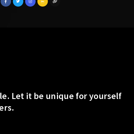
Lost Your P
member Me
e. Let it be unique for yourself
ers.