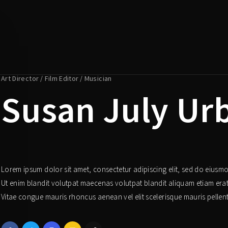
Login
Register
Art Director
Film Editor
Musician
Susan July Ur
e or Email Address
Press Enter / Return to begin your search or hit ESC to close.
rd
Lorem ipsum dolor sit amet, consectetur adipiscing elit, sed do eiusm
Ut enim blandit volutpat maecenas volutpat blandit aliquam etiam erat.
Vitae congue mauris rhoncus aenean vel elit scelerisque mauris pellen
SIGN IN