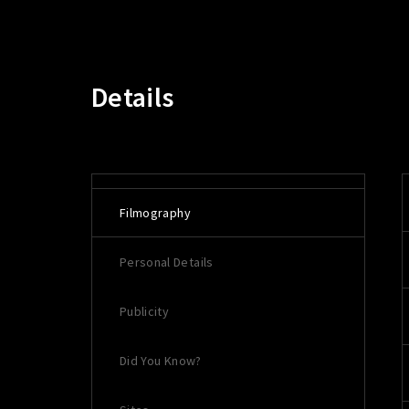
Details
Filmography
Personal Details
Publicity
Did You Know?