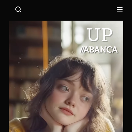
Login
Register
Username or Email Address
Press Enter / Return to begin your search or hit ESC
to close.
Password
SIGN IN
Remember Me