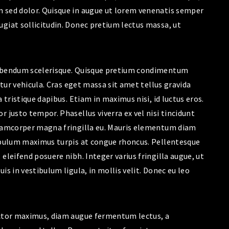
 sed dolor. Quisque in augue ut lorem venenatis semper
giat sollicitudin. Donec pretium lectus massa, ut
bibendum scelerisque. Quisque pretium condimentum
itur vehicula. Cras eget massa sit amet tellus gravida
 tristique dapibus. Etiam in maximus nisi, id luctus eros.
 justo tempor. Phasellus viverra ex vel nisi tincidunt
llamcorper magna fringilla eu. Mauris elementum diam
tibulum maximus turpis at congue rhoncus. Pellentesque
eleifend posuere nibh. Integer varius fringilla augue, ut
is in vestibulum ligula, in mollis velit. Donec eu leo
uctor maximus, diam augue fermentum lectus, a