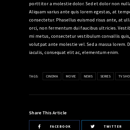
porttitor a molestie dolor. Sed et dolor non nulla
Aliquam varius ante quis lorem egestas, at tempor
consectetur. Phasellus euismod risus ante, at u
orci, non fermentum dui faucibus ultricies. Ves
mi metus, consectetur vestibulum convallis quis, 
volutpat ante molestie vel. Sed a massa lorem. Du
iaculis, consequat elit ac, elementum enim.
TAGS:
CINEMA
MOVIE
NEWS
SERIES
TV SH
Share This Article
FACEBOOK
TWITTER