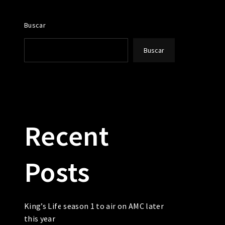
Buscar
Buscar
Recent
Posts
King’s Life season 1 to air on AMC later
this year