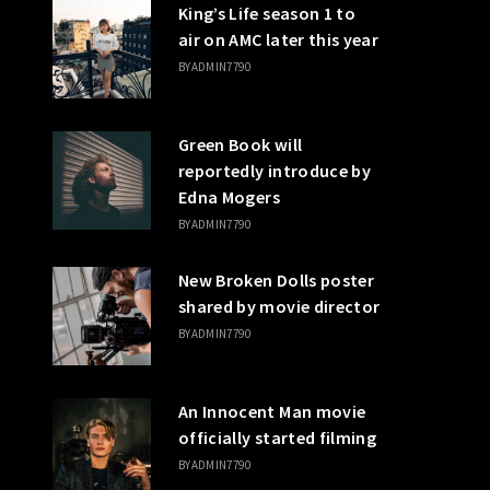
King’s Life season 1 to
air on AMC later this year
BY
ADMIN7790
Green Book will
reportedly introduce by
Edna Mogers
BY
ADMIN7790
New Broken Dolls poster
shared by movie director
BY
ADMIN7790
An Innocent Man movie
officially started filming
BY
ADMIN7790