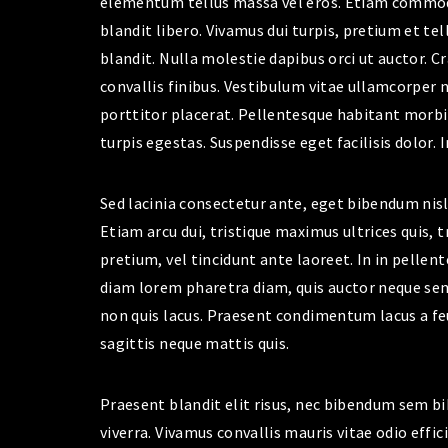
elementum tellus massa vel eros. Etiam commodo
blandit libero. Vivamus dui turpis, pretium et tell
blandit. Nulla molestie dapibus orci ut auctor. Cr
convallis finibus. Vestibulum vitae ullamcorper 
porttitor placerat. Pellentesque habitant morbi
turpis egestas. Suspendisse eget facilisis dolor. 
Sed lacinia consectetur ante, eget bibendum nisl 
Etiam arcu dui, tristique maximus ultrices quis, t
pretium, vel tincidunt ante laoreet. In in pellent
diam lorem pharetra diam, quis auctor neque sem
non quis lacus. Praesent condimentum lacus a feu
sagittis neque mattis quis.
Praesent blandit elit risus, nec bibendum sem 
viverra. Vivamus convallis mauris vitae odio effic