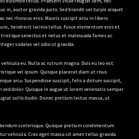
 euismod tellus. Praesent vitae feugiat sem, nec
us in, auctor gravida justo. Sed blandit vel turpis aliquet
as nec rhoncus eros. Mauris suscipit arcu in libero
nunc, hendrerit lacinia tellus. Fusce elementum eros et
 tristique senectus et netus et malesuada fames ac
Integer sodales vel odio ut gravida.
vehicula eu. Nulla ac rutrum magna. Duis eu leo est.
ristique vel ipsum. Quisque placerat diam at risus
esque arcu. Suspendisse suscipit, felis a dictum suscipit,
 sed dolor. Quisque in augue ut lorem venenatis semper
giat sollicitudin. Donec pretium lectus massa, ut
bibendum scelerisque. Quisque pretium condimentum
itur vehicula. Cras eget massa sit amet tellus gravida