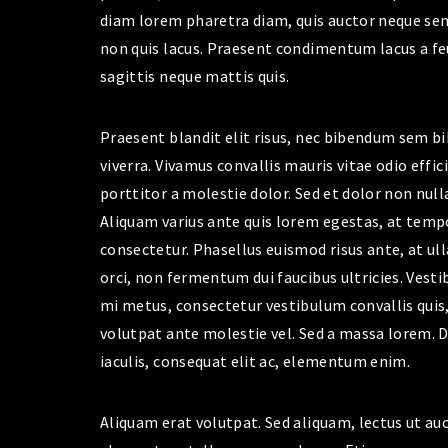
diam lorem pharetra diam, quis auctor neque sem
non quis lacus. Praesent condimentum lacus a feu
sagittis neque mattis quis.
Praesent blandit elit risus, nec bibendum sem 
viverra. Vivamus convallis mauris vitae odio effic
porttitor a molestie dolor. Sed et dolor non nulla
Aliquam varius ante quis lorem egestas, at tempor
consectetur. Phasellus euismod risus ante, at u
orci, non fermentum dui faucibus ultricies. Ves
mi metus, consectetur vestibulum convallis quis, 
volutpat ante molestie vel. Sed a massa lorem. Du
iaculis, consequat elit ac, elementum enim.
Aliquam erat volutpat. Sed aliquam, lectus ut a