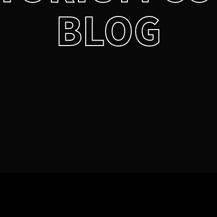
BLOG
Lost Your P
member Me