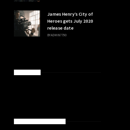
James Henry’s City of
Heroes gets July 2020
release date
BY
ADMIN7790
SPONSORED
NEW MOVIES & TV SHOWS