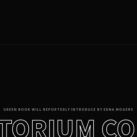
Login
Register
e or Email Address
Press Enter / Return to begin your search or hit ESC to close.
rd
GREEN BOOK WILL REPORTEDLY INTRODUCE BY EDNA MOGERS
TORIUM C
SIGN IN