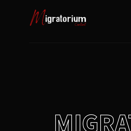
Usernam
Passwo
MIGRA