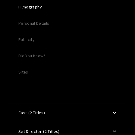
Filmography
Personal Details
Publicity
Did You Know?
Sites
Cast
2 Titles
Set Director
2 Titles