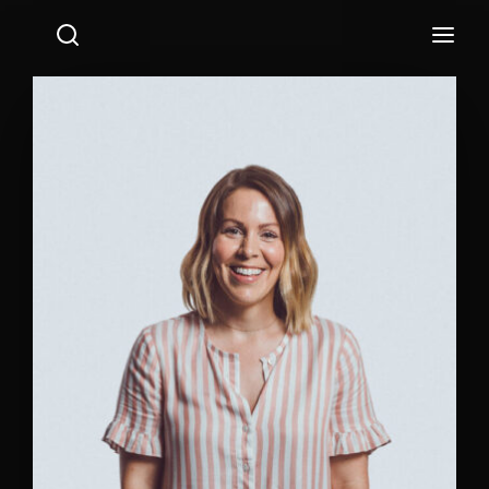
Login
Register
Username or Email Address
Press Enter / Return to begin your search or hit ESC
to close.
Password
SIGN IN
Remember Me