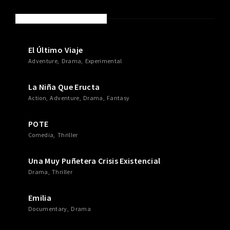
NEW MOVIES & TV SHOWS
El Último Viaje
Adventure
Drama
Experimental
La Niña Que Eructa
Action
Adventure
Drama
Fantasy
POTE
Comedia
Thriller
Una Muy Puñetera Crisis Existencial
Drama
Thriller
Emilia
Documentary
Drama