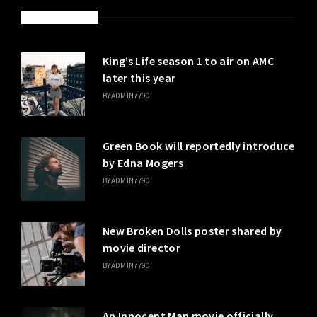
LATEST POSTS
King’s Life season 1 to air on AMC
later this year
BY
ADMIN7790
Green Book will reportedly introduce
by Edna Mogers
BY
ADMIN7790
New Broken Dolls poster shared by
movie director
BY
ADMIN7790
An Innocent Man movie officially