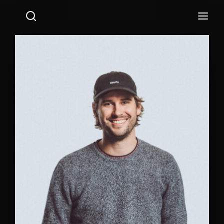
Login
Register
Username or Email Address
Press Enter / Return to begin your search or hit ESC
to close.
Password
SIGN IN
Remember Me