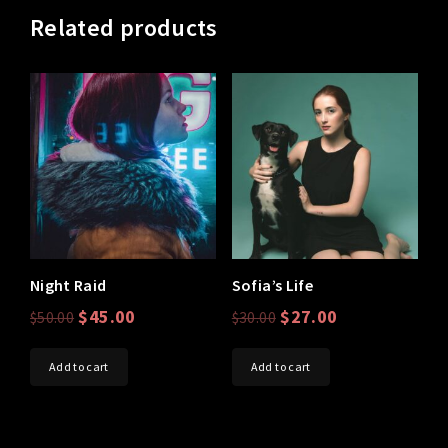
Related products
Night Raid
Sofia’s Life
$
45.00
$
27.00
$
50.00
$
30.00
Add to cart
Add to cart