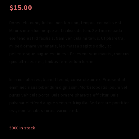
$
15.00
Donec elit nunc, finibus non leo non, tempus convallis est.
Mauris interdum neque ac facilisis dictum. Sed malesuada
eleifend est id facilisis. Nam vehicula mi tellus. Ut pharetra,
mi sed ornare venenatis, leo massa sagittis odio, ac
pellentesque augue est in est. Praesent sem mauris, rhoncus
quis ultricies nec, finibus fermentum lorem.
In in nisi ultrices, blandit leo id, consectetur ex. Praesent at
enim nec risus bibendum dignissim. Morbi lobortis ipsum vel
purus vehicula porta. Duis ornare pharetra efficitur. Duis
pulvinar eleifend augue semper fringilla. Sed ornare porttitor
est, non faucibus turpis varius sed.
5000 in stock