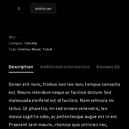
Brothers
Add to cart
quantity
SKU:
NX1980
Category:
Comedy
Tags:
Cinema
,
Movie
,
Ticket
Description
Additional information
Reviews (0)
Donec elit nunc, finibus non leo non, tempus convallis
est. Mauris interdum neque ac facilisis dictum. Sed
malesuada eleifend est id facilisis. Nam vehicula mi
tellus. Ut pharetra, mi sed ornare venenatis, leo
massa sagittis odio, ac pellentesque augue est in est.
Praesent sem mauris, rhoncus quis ultricies nec,