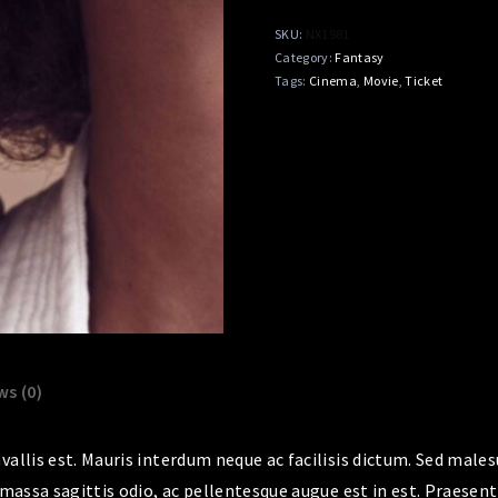
SKU:
NX1981
Category:
Fantasy
Tags:
Cinema
,
Movie
,
Ticket
ws (0)
allis est. Mauris interdum neque ac facilisis dictum. Sed malesu
 massa sagittis odio, ac pellentesque augue est in est. Praesent