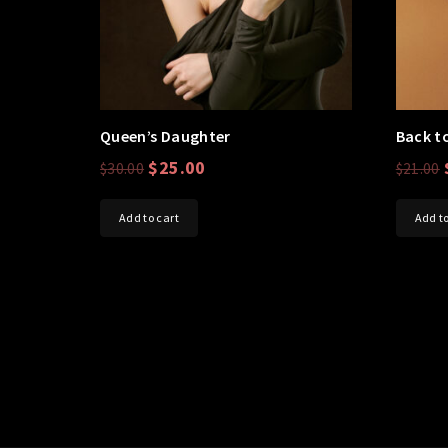
Queen’s Daughter
Back t
$
25.00
$
30.00
$
21.00
Add to cart
Add to