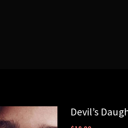
Lost Your P
member Me
Devil’s Daug