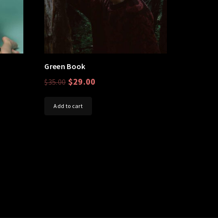
Green Book
$
29.00
$
35.00
Add to cart