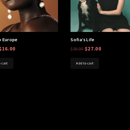
o Europe
Sofia’s Life
$
16.00
$
27.00
$
30.00
 cart
Add to cart