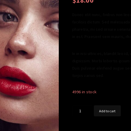
$
18.00
Donec elit nunc, finibus non le
facilisis dictum. Sed malesuada e
pharetra, mi sed ornare venenat
in est. Praesent sem mauris, rh
In in nisi ultrices, blandit leo 
dignissim. Morbi lobortis ipsum 
Duis pulvinar eleifend augue sem
turpis varius sed.
4996 in stock
Devil's
Add to cart
Daughters
quantity