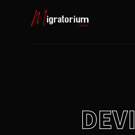
Usernam
Passwo
DEV