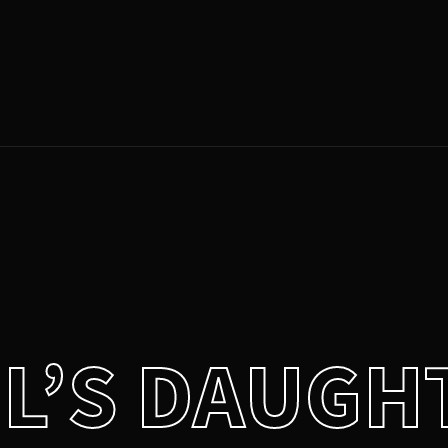
Login
Register
Press Enter / Return to begin your search or hit ESC to close.
e or Email Address
rd
IL’S DAUGH
SIGN IN