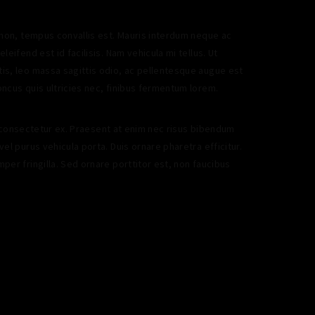
o non, tempus convallis est. Mauris interdum neque ac
leifend est id facilisis. Nam vehicula mi tellus. Ut
is, leo massa sagittis odio, ac pellentesque augue est
oncus quis ultricies nec, finibus fermentum lorem.
id, consectetur ex. Praesent at enim nec risus bibendum
vel purus vehicula porta. Duis ornare pharetra efficitur.
per fringilla. Sed ornare porttitor est, non faucibus