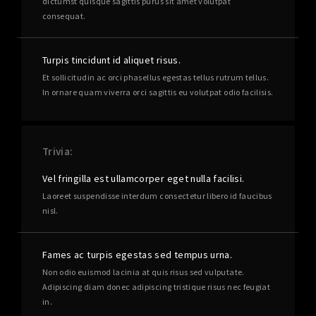
dictumst quisque sagittis purus sit amet volutpat
consequat.
Turpis tincidunt id aliquet risus.
Et sollicitudin ac orci phasellus egestas tellus rutrum tellus.
In ornare quam viverra orci sagittis eu volutpat odio facilisis.
Trivia
Vel fringilla est ullamcorper eget nulla facilisi.
Laoreet suspendisse interdum consectetur libero id faucibus
nisl.
Fames ac turpis egestas sed tempus urna.
Non odio euismod lacinia at quis risus sed vulputate.
Adipiscing diam donec adipiscing tristique risus nec feugiat
in.