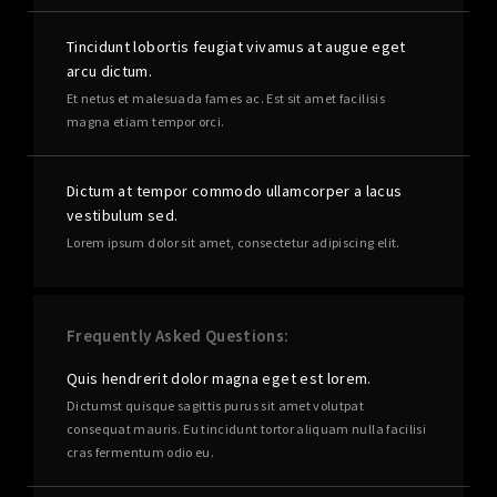
Tincidunt lobortis feugiat vivamus at augue eget
arcu dictum.
Et netus et malesuada fames ac. Est sit amet facilisis
magna etiam tempor orci.
Dictum at tempor commodo ullamcorper a lacus
vestibulum sed.
Lorem ipsum dolor sit amet, consectetur adipiscing elit.
Frequently Asked Questions
Quis hendrerit dolor magna eget est lorem.
Dictumst quisque sagittis purus sit amet volutpat
consequat mauris. Eu tincidunt tortor aliquam nulla facilisi
cras fermentum odio eu.