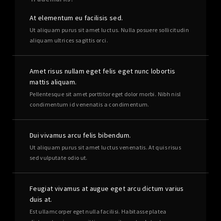
At elementum eu facilisis sed.
Ut aliquam purus sit amet luctus. Nulla posuere sollicitudin
aliquam ultrices sagittis orci.
Amet risus nullam eget felis eget nunc lobortis
mattis aliquam.
Pellentesque sit amet porttitor eget dolor morbi. Nibh nisl
condimentum id venenatis a condimentum.
Dui vivamus arcu felis bibendum.
Ut aliquam purus sit amet luctus venenatis. At quis risus
sed vulputate odio ut.
Feugiat vivamus at augue eget arcu dictum varius
duis at.
Est ullamcorper eget nulla facilisi. Habitasse platea