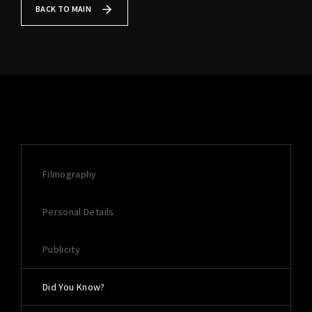
Lost Your Password?
BACK TO MAIN
Filmography
Personal Details
Publicity
Did You Know?