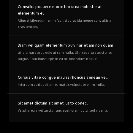
Convallis posuere morbi leo urna molestie at
elementum eu.
Aliquet bibendum enim facilisis gravida neque convallis a
cras semper.
Diam vel quam elementum pulvinar etiam non quam
ui id ornare arcu odio ut sem nulla. Ultrices vitae auctor eu
augue. Faucibus turpis in eu mi bibendum neque.
Cursus vitae congue mauris rhoncus aenean vel.
Interdum varius sit amet mattis vulputate enim nulla.
Sit amet dictum sit amet justo donec.
Vel pharetra vel turpis nunc eget lorem dolor sed viverra.