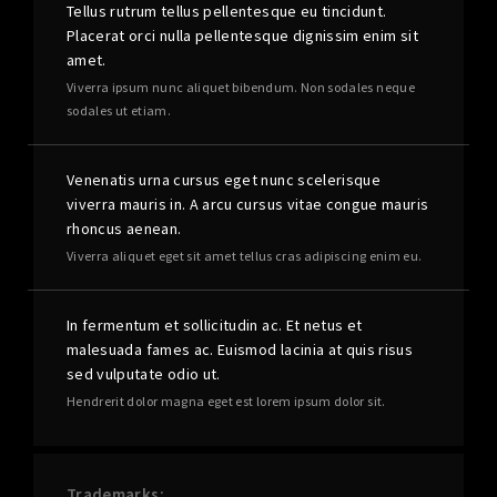
Tellus rutrum tellus pellentesque eu tincidunt.
Placerat orci nulla pellentesque dignissim enim sit
amet.
Viverra ipsum nunc aliquet bibendum. Non sodales neque
sodales ut etiam.
Venenatis urna cursus eget nunc scelerisque
viverra mauris in. A arcu cursus vitae congue mauris
rhoncus aenean.
Viverra aliquet eget sit amet tellus cras adipiscing enim eu.
In fermentum et sollicitudin ac. Et netus et
malesuada fames ac. Euismod lacinia at quis risus
sed vulputate odio ut.
Hendrerit dolor magna eget est lorem ipsum dolor sit.
Trademarks